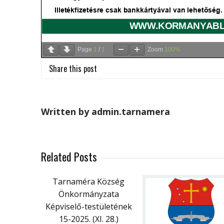
Page
1
/
1
Zoom
100%
Share this post
Written by admin.tarnamera
Related Posts
Tarnaméra Község
Önkormányzata
Képviselő-testületének
15-2025. (XI. 28.)