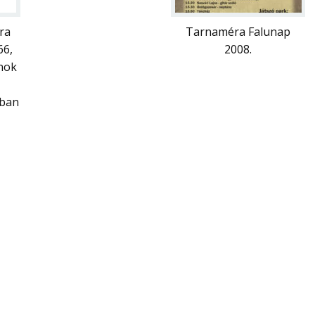
ra
Tarnaméra Falunap
66,
2008.
nok
tban