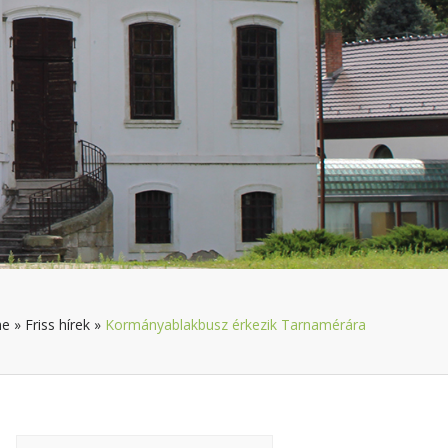
e
»
Friss hírek
»
Kormányablakbusz érkezik Tarnamérára