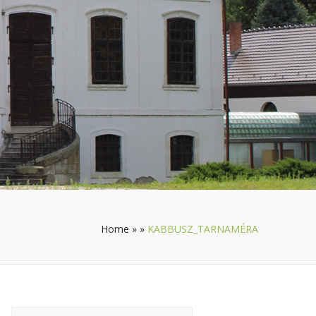
Home
»
»
KABBUSZ_TARNAMÉRA