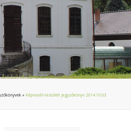
yzőkönyvek
»
Képviselő-testületi jegyzőkönyv 2014.10.03.