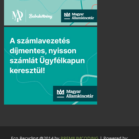
Eco Recycling @2014 by
PREMIUMCODING
| Powered by: