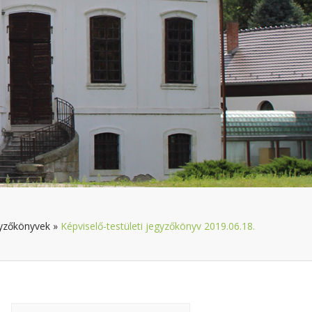
yzőkönyvek
»
Képviselő-testületi jegyzőkönyv 2019.06.18.