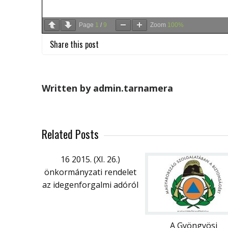
Page
1
/
9
Zoom
100%
Share this post
Written by admin.tarnamera
Related Posts
16 2015. (XI. 26.)
önkormányzati rendelet
az idegenforgalmi adóról
A Gyöngyösi