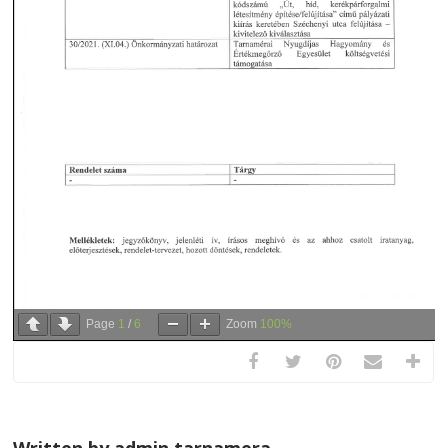
Page
1
/
6
Zoom
100%