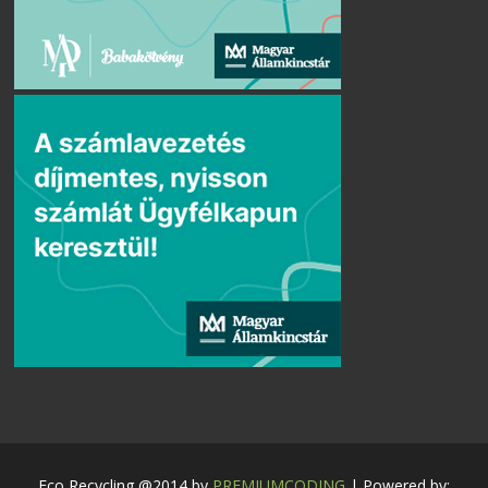
Eco Recycling @2014 by
PREMIUMCODING
| Powered by: