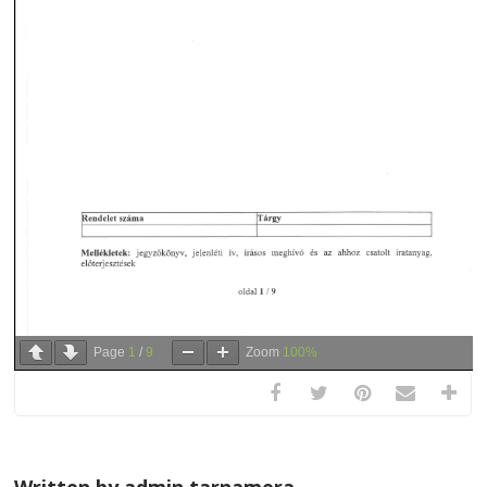
Page
1
/
9
Zoom
100%