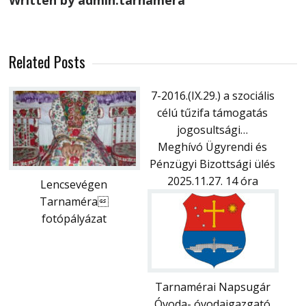
Written by admin.tarnamera
Related Posts
7-2016.(IX.29.) a szociális
célú tűzifa támogatás
jogosultsági…
Meghívó Ügyrendi és
Pénzügyi Bizottsági ülés
2025.11.27. 14 óra
Lencsevégen
Tarnaméra
fotópályázat
Tarnamérai Napsugár
Óvoda- óvodaigazgató