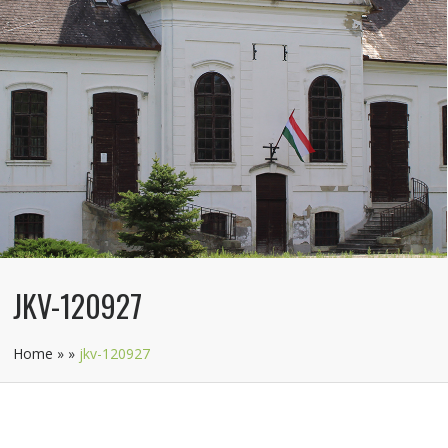
JKV-120927
Home
»
»
jkv-120927