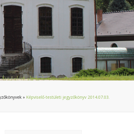
yzőkönyvek
»
Képviselő-testületi jegyzőkönyv 2014.07.03.