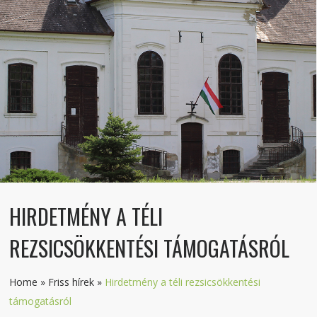
HIRDETMÉNY A TÉLI
REZSICSÖKKENTÉSI TÁMOGATÁSRÓL
Home
»
Friss hírek
»
Hirdetmény a téli rezsicsökkentési
támogatásról