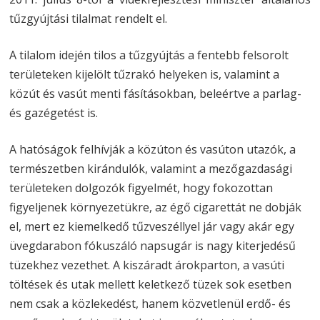
tűzgyújtási tilalmat rendelt el.
A tilalom idején tilos a tűzgyújtás a fentebb felsorolt
területeken kijelölt tűzrakó helyeken is, valamint a
közút és vasút menti fásításokban, beleértve a parlag-
és gazégetést is.
A hatóságok felhívják a közúton és vasúton utazók, a
természetben kirándulók, valamint a mezőgazdasági
területeken dolgozók figyelmét, hogy fokozottan
figyeljenek környezetükre, az égő cigarettát ne dobják
el, mert ez kiemelkedő tűzveszéllyel jár vagy akár egy
üvegdarabon fókuszáló napsugár is nagy kiterjedésű
tüzekhez vezethet. A kiszáradt árokparton, a vasúti
töltések és utak mellett keletkező tüzek sok esetben
nem csak a közlekedést, hanem közvetlenül erdő- és