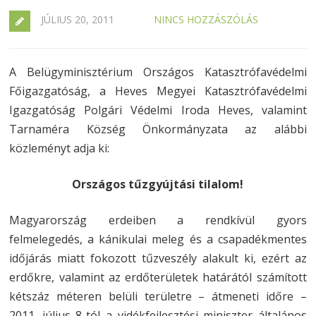
JÚLIUS 20, 2011
NINCS HOZZÁSZÓLÁS
A Belügyminisztérium Országos Katasztrófavédelmi
Főigazgatóság, a Heves Megyei Katasztrófavédelmi
Igazgatóság Polgári Védelmi Iroda Heves, valamint
Tarnaméra Község Önkormányzata az alábbi
közleményt adja ki:
Országos tűzgyújtási tilalom!
Magyarország erdeiben a rendkívül gyors
felmelegedés, a kánikulai meleg és a csapadékmentes
időjárás miatt fokozott tűzveszély alakult ki, ezért az
erdőkre, valamint az erdőterületek határától számított
kétszáz méteren belüli területre – átmeneti időre –
2011. július 8-tól a vidékfejlesztési miniszter általános