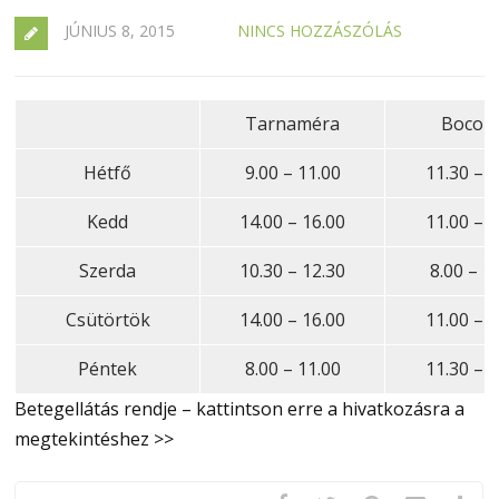
JÚNIUS 8, 2015
NINCS HOZZÁSZÓLÁS
Tarnaméra
Bocon
Hétfő
9.00 – 11.00
11.30 – 1
Kedd
14.00 – 16.00
11.00 – 1
Szerda
10.30 – 12.30
8.00 – 1
Csütörtök
14.00 – 16.00
11.00 – 1
Péntek
8.00 – 11.00
11.30 – 1
Betegellátás rendje – kattintson erre a hivatkozásra a
megtekintéshez >>