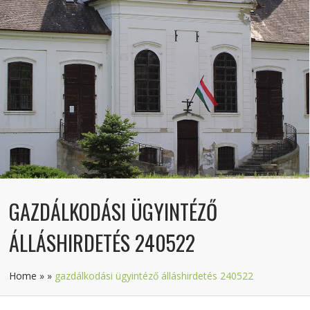
GAZDÁLKODÁSI ÜGYINTÉZŐ
ÁLLÁSHIRDETÉS 240522
Home
»
»
gazdálkodási ügyintéző álláshirdetés 240522