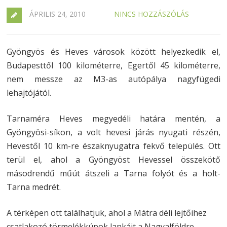
ÁPRILIS 24, 2010
NINCS HOZZÁSZÓLÁS
Gyöngyös és Heves városok között helyezkedik el,
Budapesttől 100 kilométerre, Egertől 45 kilométerre,
nem messze az M3-as autópálya nagyfügedi
lehajtójától.
Tarnaméra Heves megyedéli határa mentén, a
Gyöngyösi-síkon, a volt hevesi járás nyugati részén,
Hevestől 10 km-re északnyugatra fekvő település. Ott
terül el, ahol a Gyöngyöst Hevessel összekötő
másodrendű műút átszeli a Tarna folyót és a holt-
Tarna medrét.
A térképen ott találhatjuk, ahol a Mátra déli lejtőihez
csatlakozó törmelékkúpok lankáit a Nagyalföldre