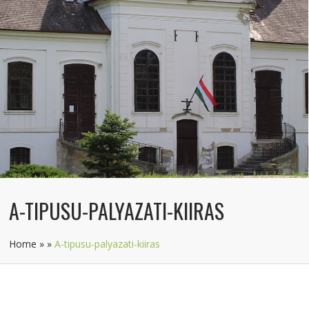
A-TIPUSU-PALYAZATI-KIIRAS
Home
»
»
A-tipusu-palyazati-kiiras