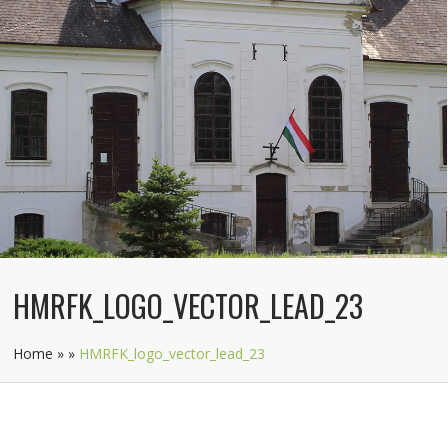
HMRFK_LOGO_VECTOR_LEAD_23
Home
»
»
HMRFK_logo_vector_lead_23