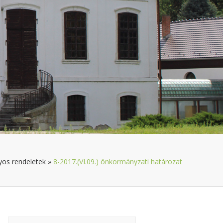
yos rendeletek
»
8-2017.(VI.09.) önkormányzati határozat