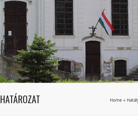
I HATÁROZAT
Home
»
Hatál