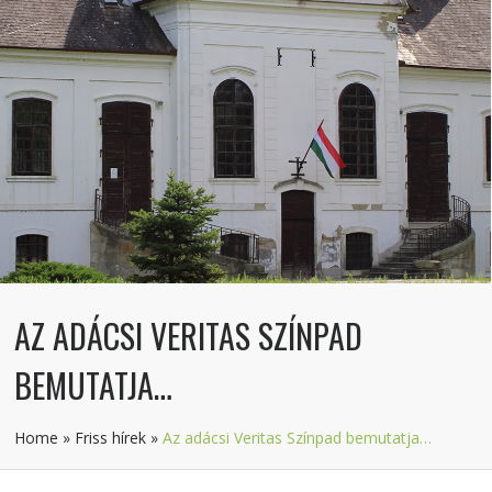
AZ ADÁCSI VERITAS SZÍNPAD
BEMUTATJA…
Home
»
Friss hírek
»
Az adácsi Veritas Színpad bemutatja…