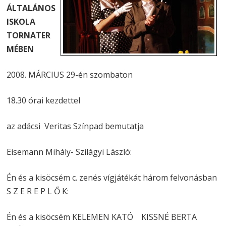
ÁLTALÁNOS
ISKOLA
TORNATER
MÉBEN
2008. MÁRCIUS 29-én szombaton
18.30 órai kezdettel
az adácsi Veritas Színpad bemutatja
Eisemann Mihály- Szilágyi László:
Én és a kisöcsém
c. zenés vígjátékát három felvonásban
S Z E R E P L Ő K:
Én és a kisöcsém KELEMEN KATÓ KISSNÉ BERTA