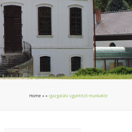
Home
»
»
Igazgatási ügyintéző munkakör