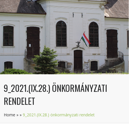
9_2021.(IX.28.) ÖNKORMÁNYZATI
RENDELET
Home
»
»
9_2021.(IX.28.) önkormányzati rendelet