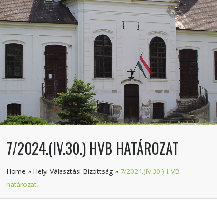
7/2024.(IV.30.) HVB HATÁROZAT
Home
»
Helyi Választási Bizottság
»
7/2024.(IV.30.) HVB
határozat