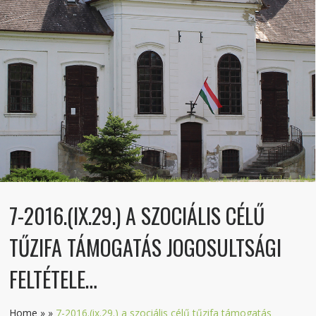
7-2016.(IX.29.) A SZOCIÁLIS CÉLŰ
TŰZIFA TÁMOGATÁS JOGOSULTSÁGI
FELTÉTELE…
Home
»
»
7-2016.(ix.29.) a szociális célű tűzifa támogatás