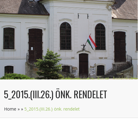
5_2015.(III.26.) ÖNK. RENDELET
Home
»
»
5_2015.(III.26.) önk. rendelet