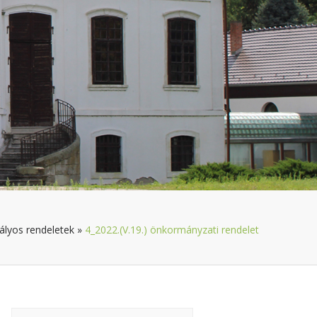
ályos rendeletek
»
4_2022.(V.19.) önkormányzati rendelet