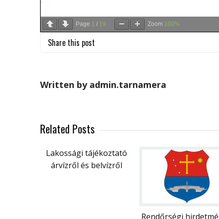
Page
1
/
19
Zoom
100%
Share this post
Written by admin.tarnamera
Related Posts
Lakossági tájékoztató
árvízről és belvízről
Rendőrségi hirdetmé