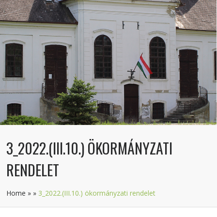
3_2022.(III.10.) ÖKORMÁNYZATI
RENDELET
Home
»
»
3_2022.(III.10.) ökormányzati rendelet