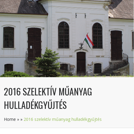
2016 SZELEKTÍV MŰANYAG
HULLADÉKGYŰJTÉS
Home
»
»
2016 szelektív műanyag hulladékgyűjtés