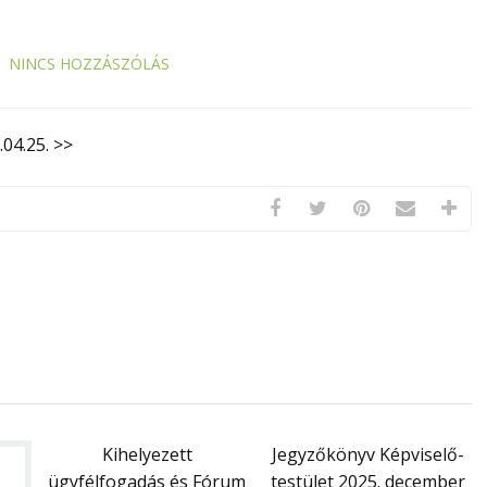
NINCS HOZZÁSZÓLÁS
04.25. >>
Kihelyezett
Jegyzőkönyv Képviselő-
ügyfélfogadás és Fórum
testület 2025. december