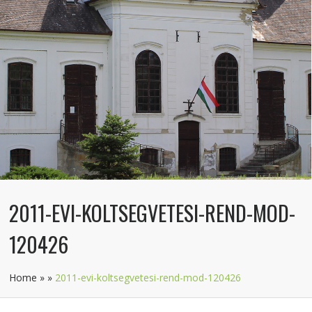
2011-EVI-KOLTSEGVETESI-REND-MOD-
120426
Home
»
»
2011-evi-koltsegvetesi-rend-mod-120426