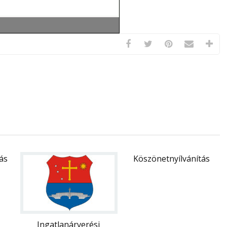
rás
Köszönetnyílvánítás
Ingatlanárverési