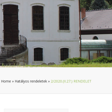
Home
»
Hatályos rendeletek
»
2/2020.(II.27.) RENDELET