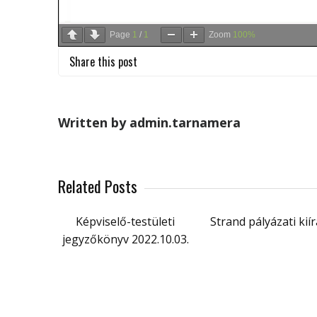
Page
1
/
1
Zoom
100%
Share this post
Written by admin.tarnamera
Related Posts
Képviselő-testületi
Strand pályázati kií
jegyzőkönyv 2022.10.03.