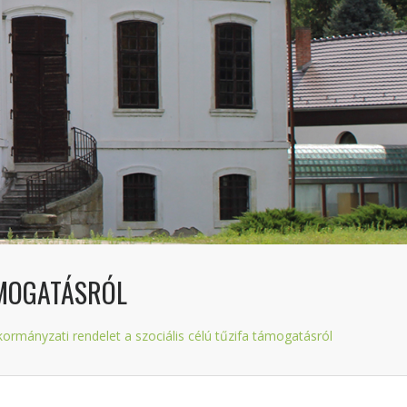
TÁMOGATÁSRÓL
kormányzati rendelet a szociális célú tűzifa támogatásról