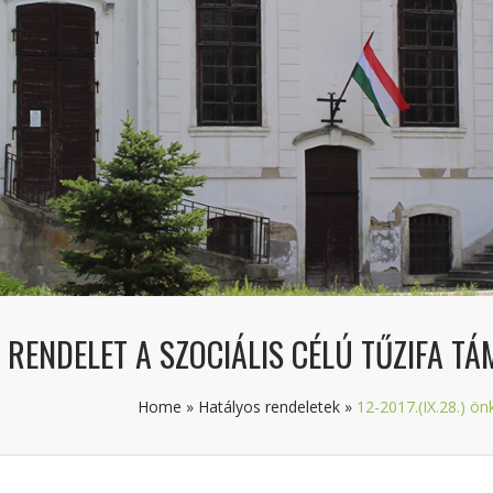
I RENDELET A SZOCIÁLIS CÉLÚ TŰZIFA 
Home
»
Hatályos rendeletek
»
12-2017.(IX.28.) ön