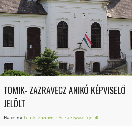
TOMIK- ZAZRAVECZ ANIKÓ KÉPVISELŐ
JELÖLT
Home
»
»
Tomik- Zazravecz Anikó képviselő jelölt