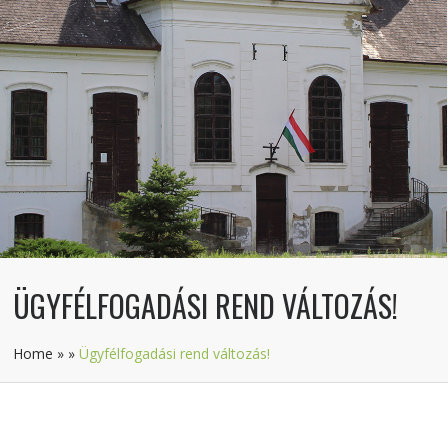
ÜGYFÉLFOGADÁSI REND VÁLTOZÁS!
Home
»
»
Ügyfélfogadási rend változás!