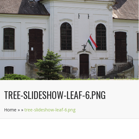
TREE-SLIDESHOW-LEAF-6.PNG
Home
»
»
tree-slideshow-leaf-6.png