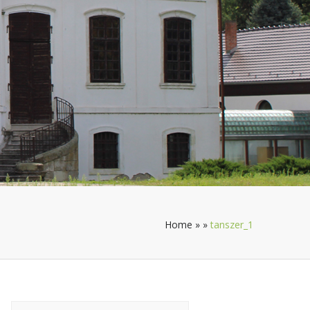
Home
»
»
tanszer_1