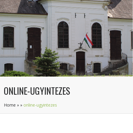
ONLINE-UGYINTEZES
Home
»
»
online-ugyintezes