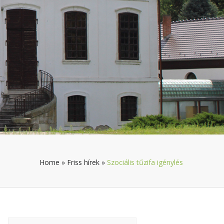
Home
»
Friss hírek
»
Szociális tűzifa igénylés