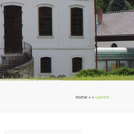
Home
»
»
szentm