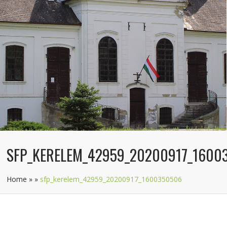
SFP_KERELEM_42959_20200917_1600
Home
»
»
sfp_kerelem_42959_20200917_1600350506