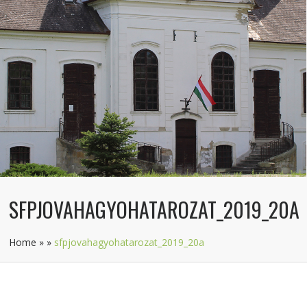
SFPJOVAHAGYOHATAROZAT_2019_20A
Home
»
»
sfpjovahagyohatarozat_2019_20a