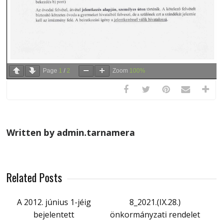
Page
1
/
2
Zoom
100%
Written by admin.tarnamera
Related Posts
A 2012. június 1-jéig
8_2021.(IX.28.)
bejelentett
önkormányzati rendelet