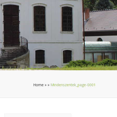
Home
»
»
Mindenszentek_page-0001