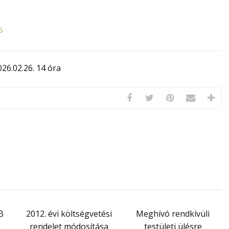
S
26.02.26. 14 óra
B
2012. évi költségvetési
Meghívó rendkívüli
rendelet módosítása
testületi ülésre