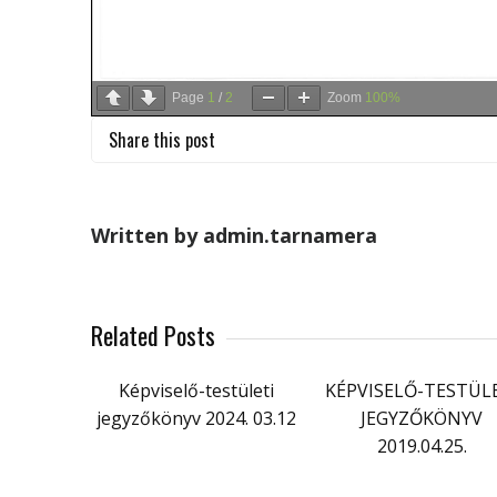
Page
1
/
2
Zoom
100%
Share this post
Written by admin.tarnamera
Related Posts
Képviselő-testületi
KÉPVISELŐ-TESTÜL
jegyzőkönyv 2024. 03.12
JEGYZŐKÖNYV
2019.04.25.