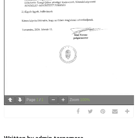
Page
1
/
1
Zoom
100%