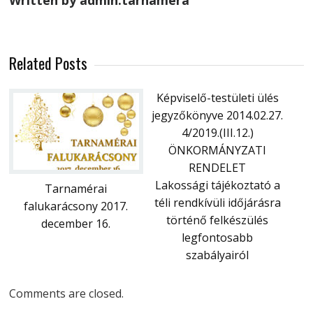
Written by admin.tarnamera
Related Posts
Képviselő-testületi ülés
jegyzőkönyve 2014.02.27.
4/2019.(III.12.)
ÖNKORMÁNYZATI
RENDELET
Lakossági tájékoztató a
Tarnamérai
téli rendkívüli időjárásra
falukarácsony 2017.
történő felkészülés
december 16.
legfontosabb
szabályairól
Comments are closed.