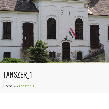
TANSZER_1
Home
»
»
tanszer_1