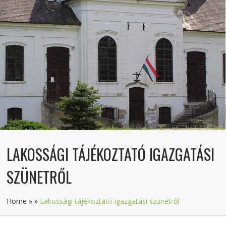
LAKOSSÁGI TÁJÉKOZTATÓ IGAZGATÁSI
SZÜNETRŐL
Home
»
»
Lakossági tájékoztató igazgatási szünetről