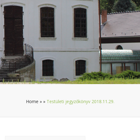
Home
»
»
Testületi jegyzőkönyv 2018.11.29.