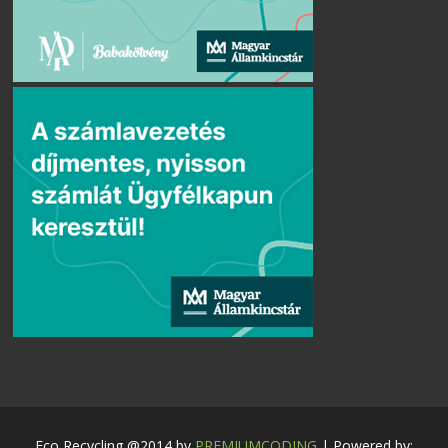
Eco Recycling @2014 by
PREMIUMCODING
| Powered by: