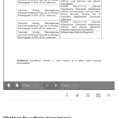
Page
1
/
10
Zoom
100%